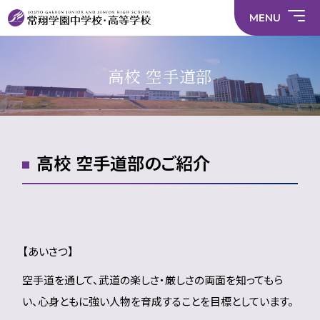
情
ラ
内容
員
育
校
ス
部
部
サ
報
イ
採
実
MENU
活
活
年間
イ
部
バ
用
習
中学校
動
動
行事
ト
活
シ
情
に
に
マ
動
ー
報
係
係
ッ
の
ポ
い
施設
る
る
プ
在
リ
じ
高校 空手道部
活
活
り
シ
め
部活
動
動
方
ー
防
就
中学校
動
方
方
に
止
活
針
針
関
基
ハ
財
学
在
メディア掲載
（中
（高
す
本
ラ
務
校
籍
学）
校）
る
方
ス
情
評
生
活
針
メ
報
価
Instagram
徒
動
ン
数・
方
ト
高校 空手道部のご紹介
通
針
防
学
止・
地
相
域
談
窓
口
【あいさつ】
空手道を通して、武道の楽しさ・厳しさの両面を知ってもら
い、心身ともに強い人物を育成することを目標としています。