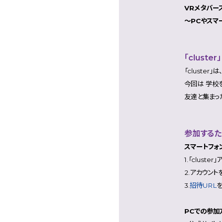
VRメタバース
～PCやスマ
「cluste
「cluste
今回は 学校
友達と集まっ
参加する
スマートフォ
1.「clust
2.アカウント
3.
招待URL
PCでの参加