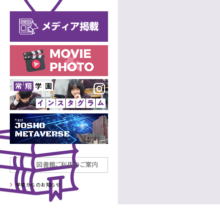
進路
年間行事
中学校
年間行事
高等学校
施設
制服
部活動
中学校
部活動
高等学校
図書館ご利用のご案内
学校からのお知らせ