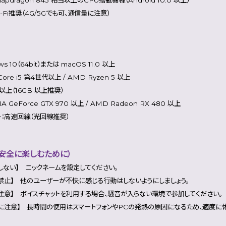
-Fi推奨（4G/5Gでも可、通信量に注意）
s 10（64bit）または macOS 11.0 以上
 Core i5 第4世代以上 / AMD Ryzen 5 以上
 以上（16GB 以上推奨）
A GeForce GTX 970 以上 / AMD Radeon RX 480 以上
ト：高速回線（光回線推奨）
安全に楽しむために）
しない】 ニックネームを設定してください。
禁止】 他のユーザーが不快に感じる行動はしないようにしましょう。
注意】 ボイスチャットを利用する場合、騒音が入らない環境で参加してください。
に注意】 長時間の使用はスマートフォンやPCの発熱の原因になるため、適度に休