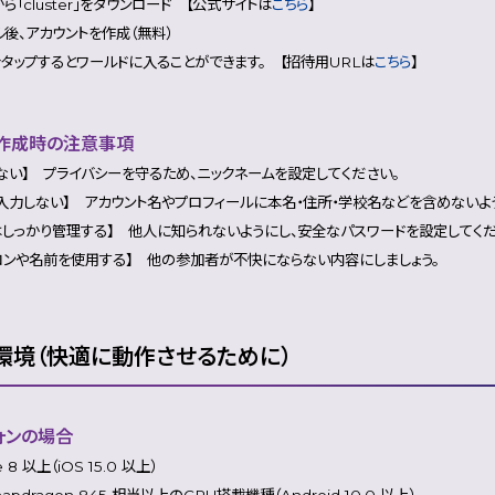
から「cluster」をダウンロード 【公式サイトは
こちら
】
ル後、アカウントを作成（無料）
をタップするとワールドに入ることができます。 【招待用URLは
こちら
】
ト作成時の注意事項
ない】 プライバシーを守るため、ニックネームを設定してください。
入力しない】 アカウント名やプロフィールに本名・住所・学校名などを含めないよう
はしっかり管理する】 他人に知られないようにし、安全なパスワードを設定してくだ
コンや名前を使用する】 他の参加者が不快にならない内容にしましょう。
環境（快適に動作させるために）
ォンの場合
e 8 以上（iOS 15.0 以上）
Snapdragon 845 相当以上のCPU搭載機種（Android 10.0 以上）