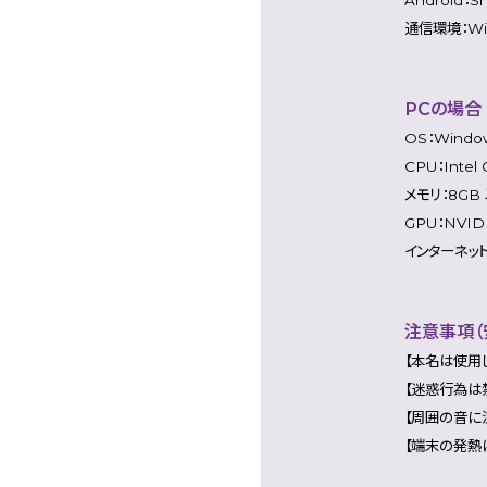
通信環境：Wi
PCの場合
OS：Window
CPU：Intel
メモリ：8GB
GPU：NVIDI
インターネッ
注意事項（
【本名は使用
【迷惑行為は
【周囲の音に
【端末の発熱