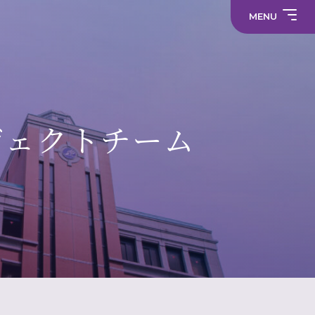
職
員
員
採
MENU
採
プ
用
中学校
用
ラ
情
情
サ
イ
報
報
部
イ
バ
活
ト
シ
部
動
マ
ー
活
制服
の
ッ
ポ
動
在
プ
リ
に
り
シ
係
方
ー
る
に
活
関
メディア
動
す
方
る
ジェクトチーム
針
財
学
活
就
（高
務
校
動
活
校）
情
評
方
ハ
常翔メタ
報
価
針
ラ
ス
メ
ン
ト
防
止・
相
談
窓
口