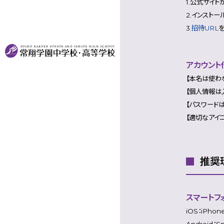
1.公式サイト
2.インストー
3.
招待URL
アカウン
【本名は使わ
【個人情報は
【パスワード
【適切なアイ
推奨
スマートフ
iOS：iPhon
Android：