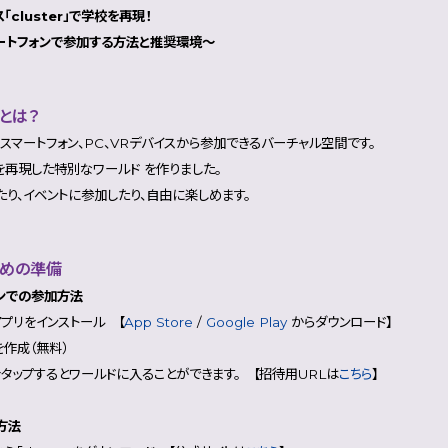
「cluster」で学校を再現！
ートフォンで参加する方法と推奨環境～
r」とは？
r」は、スマートフォン、PC、VRデバイスから参加できるバーチャル空間です。
を再現した特別なワールド を作りました。
たり、イベントに参加したり、自由に楽しめます。
ための準備
ンでの参加方法
er」アプリをインストール 【
App Store
/
Google Play
からダウンロード】
を作成（無料）
をタップするとワールドに入ることができます。 【招待用URLは
こちら
】
方法