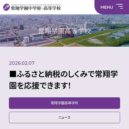
情
ラ
内容
員
育
校
ス
部
部
サ
報
イ
採
実
MENU
活
活
年間
イ
部
バ
用
習
中学校
動
動
行事
ト
活
シ
情
に
に
マ
動
ー
報
係
係
ッ
の
ポ
い
施設
る
る
プ
在
リ
じ
常翔学園高等学校
活
活
り
シ
め
部活
動
動
方
ー
防
中学校
動
方
方
に
止
針
針
関
基
財
学
在
メディア掲載
（中
（高
す
本
務
校
籍
学）
校）
る
方
情
評
生
活
針
報
価
Instagram
徒
動
数・
2026.02.07
方
通
針
学
■ふるさと納税のしくみで常翔学
地
域
園を応援できます！
常翔学園高等学校
ニュース