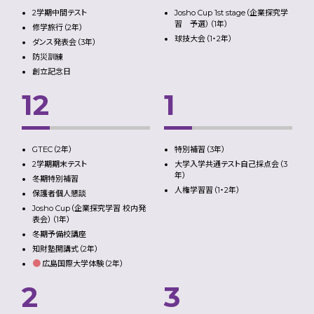
2学期中間テスト
Josho Cup 1st stage（企業探究学
習 予選）（1年）
修学旅行（2年）
球技大会（1・2年）
ダンス発表会（3年）
防災訓練
創立記念日
12
1
GTEC（2年）
特別補習（3年）
2学期期末テスト
大学入学共通テスト自己採点会（3
年）
冬期特別補習
人権学習習（1・2年）
保護者個人懇談
Josho Cup（企業探究学習 校内発
表会）（1年）
冬期予備校講座
知財塾開講式（2年）
●
広島国際大学体験（2年）
2
3