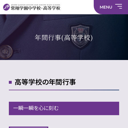
情
ラ
内容
員
育
校
ス
部
部
サ
報
イ
採
実
MENU
活
活
年間
イ
部
バ
用
習
中学校
動
動
行事
ト
活
シ
情
に
に
マ
動
ー
報
係
係
ッ
の
ポ
い
施設
る
る
プ
在
リ
じ
活
活
り
シ
め
部活
動
動
方
ー
防
中学校
年間行事(高等学校)
動
方
方
に
止
針
針
関
基
財
学
在
メディア掲載
（中
（高
す
本
務
校
籍
学）
校）
る
方
情
評
生
活
針
報
価
Instagram
徒
動
数・
方
通
針
学
地
域
高等学校の年間行事
一瞬一瞬を心に刻む