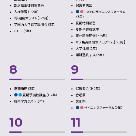
部活動生徒対象集会
保護者懇談
●
●
人権学習（1・2年）
JOSHOサイエンスフォーラム
（3年）
1学期期末テスト［～7月］
夏期特別補習
学園内大学進学説明会（3年）
夏期予備校講座
GTEC（3年）
豪州語学研修［～8月］
セブ島英語研修プログラム［～8月］
大学体験（2年）
知財塾終了式（3年）
8
9
夏期講座（3年）
保護者会（1・2年）
●
●
夏期予備校講座（1・2年）
合唱祭
校内学力テスト（3年）
文化祭
●
●
サイエンスフォーラム（2年）
10
11