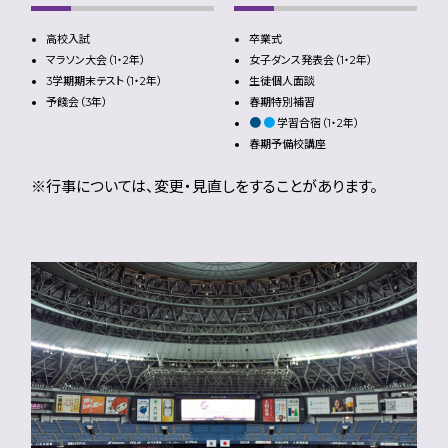
高校入試
卒業式
マラソン大会（1・2年）
女子ダンス発表会（1・2年）
3学期期末テスト（1・2年）
生徒個人面談
予餞会（3年）
春期特別補習
●
●
学習合宿（1・2年）
春期予備校講座
※行事については、変更・見直しをすることがあります。