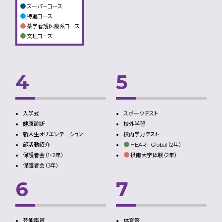
●
スーパーコース
●
特進コース
●
薬学看護医療系コース
●
文理コース
4
5
入学式
スポーツテスト
健康診断
校外学習
新入生オリエンテーション
校内学力テスト
●
部活動紹介
HEART Global（2年）
●
保護者会（1・2年）
摂南大学体験（2年）
保護者会（3年）
6
7
芸能鑑賞
体育祭