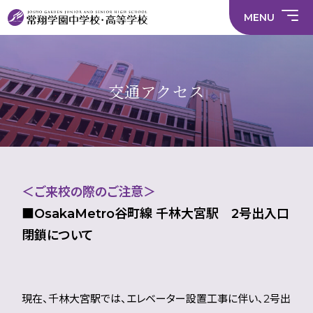
情
ラ
内容
員
育
校
ス
部
部
サ
報
イ
採
実
MENU
活
活
年間
イ
部
バ
用
習
中学校
動
動
行事
ト
活
シ
情
に
に
マ
動
ー
報
係
係
ッ
の
ポ
い
施設
る
る
プ
在
リ
じ
活
活
り
シ
め
部活
動
動
方
ー
防
就
中学校
交通アクセス
動
方
方
に
止
活
針
針
関
基
ハ
財
学
在
メディア掲載
（中
（高
す
本
ラ
務
校
籍
学）
校）
る
方
ス
情
評
生
活
針
メ
報
価
Instagram
徒
動
ン
数・
方
ト
通
針
防
学
止・
地
相
域
＜ご来校の際のご注意＞
談
窓
■OsakaMetro谷町線 千林大宮駅 2号出入口
口
閉鎖について
現在、千林大宮駅では、エレベーター設置工事に伴い、2号出