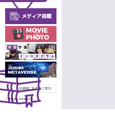
進路
年間行事
中学校
年間行事
高等学校
施設
制服
部活動
中学校
部活動
高等学校
図書館ご利用のご案内
学校からのお知らせ