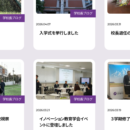
学校長ブログ
学校長ブログ
2026.04.07
2026.03.31
入学式を挙行しました
校長退任
学校長ブログ
学校長ブログ
2026.03.21
2026.03.19
校視察
イノベーション教育学会イベ
３学期修
ントに登壇しました