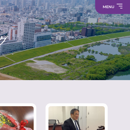
求
わ
事
教
せ
務
職
MENU
職
員
員
採
採
プ
用
中学校
用
ラ
情
情
サ
イ
報
報
部
イ
バ
活
ト
シ
部
動
マ
ー
活
グ
制服
の
ッ
ポ
動
在
プ
リ
に
り
シ
係
方
ー
る
に
活
関
メディア
動
す
方
る
針
財
学
活
（高
務
校
動
校）
情
評
方
常翔メタ
報
価
針