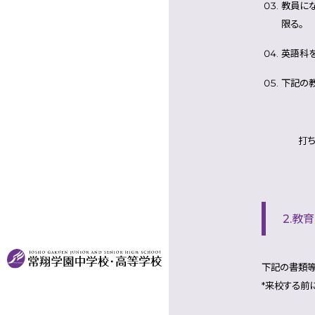
教員に
限る。
英語科を
下記の
打ち合わせ
実習期間：
2.教
下記の書類等
*来校する前