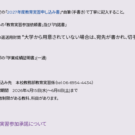
の「
2027年度教育実習申し込み書
」*自筆（手書き）で丁寧に記入すること。
の「教育実習参加依頼書」及び「内諾書」
*大学から用意されていない場合は、宛先が書かれ、切
の返送用封筒
の「学業成績証明書」(一通)
本校教務部教育実習係（tel.06-6954-4434）
026年4月15日(水)～6月6日(土)まで
がある教科、科目があります。
育実習参加承諾について