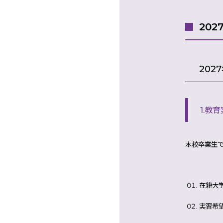
20
20
1.教
本校卒業生で
在籍大
実習希望