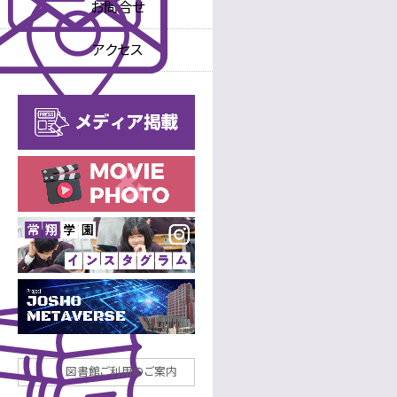
お問合せ
教育内容
中学校
アクセス
教育内容
高等学校
進路
年間行事
中学校
年間行事
高等学校
施設
制服
部活動
中学校
部活動
高等学校
図書館ご利用のご案内