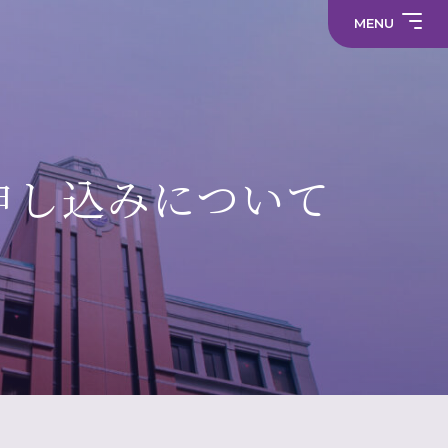
求
わ
事
教
せ
務
職
MENU
職
員
員
採
採
プ
用
中学校
用
ラ
情
情
サ
イ
報
報
部
イ
バ
活
ト
シ
部
動
マ
ー
活
制服
の
ッ
ポ
動
在
プ
リ
に
り
シ
係
方
ー
る
に
活
関
メディア
申し込みについて
動
す
方
る
針
財
学
活
（高
務
校
動
校）
情
評
方
常翔メタ
報
価
針