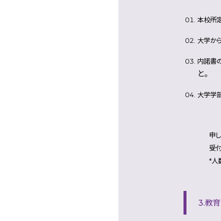
本校所定
大学から
内諾書
と。
大学学部
申し込み先 
受付期間 2
*人数制限
3.教