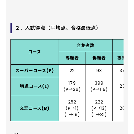
２．入試得点（平均点、合格最低点）
合格者数
合格
コース
専願者
併願者
専願者
スーパーコース(P)
22
93
345
179
399
特進コース(L)
270
(P→36)
(P→115)
252
222
文理コース(B)
(P→1)
(P→13)
260
(L→19)
(L→81)