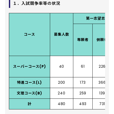
１．入試競争率等の状況
第一志望志願者
コース
募集人数
専願者
併願者
スーパーコース(P)
40
61
226
特進コース(L)
200
173
366
文理コース(B)
240
259
139
計
480
493
731