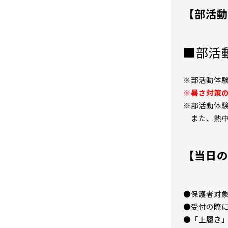
【部活動
■部活
※部活動体
※暑さ対策の
※部活動体
また、熱
【当日の
●保護者対
●受付の際
●「上履き