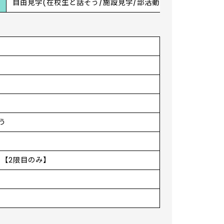
自由見学(在校生と話そう/施設見学/部活動見学)
う
う
う【2限目のみ】