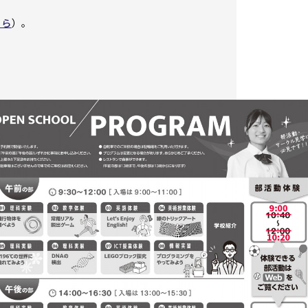
。
ちら
）。
。