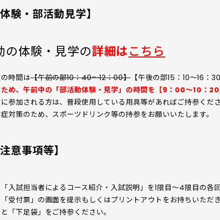
体験・部活動見学】
動の体験・見学の
詳細は
こちら
験の時間は
【午前の部10：40～12：00】
【午後の部15：10～16：
ため、午前中の「部活動体験・見学」の時間を【9：00～10：2
験に参加される方は、普段使用している用具等があればご持参くだ
中症対策のため、スポーツドリンク等の持参をお願いいたします。
注意事項等】
象「入試担当者によるコース紹介・入試説明」を1限目～4限目の各
に「受付票」の画面を提示もしくはプリントアウトをお持ちいただ
」と「下足袋」をご持参ください。