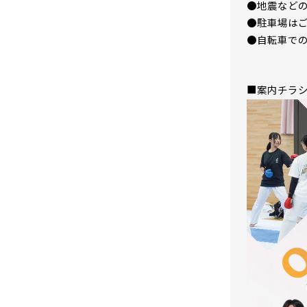
●地震など
●駐車場は
●自転車で
■案内チラ