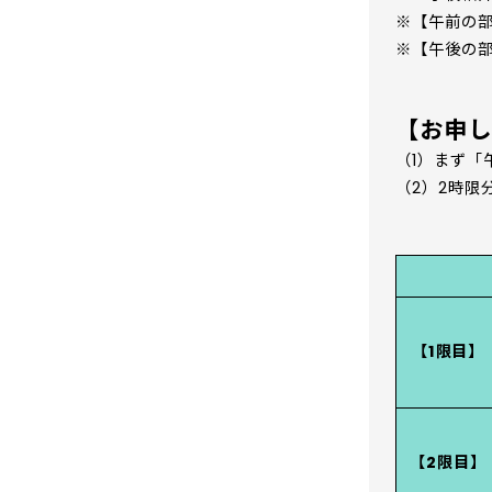
※【午前の部
※【午後の部
【お申し
（1）まず「
（2）2時限
【1限目】
【2限目】