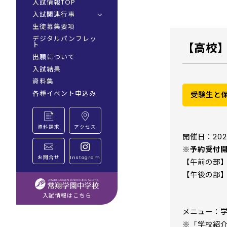
入試情報TOP
入試関連行事
生徒募集要項
オープンスクール
デジタルパンフレッ
入試説明会
【高校
ト
業者主催 校外入試説明
出願について
会
入試結果
資料集
各種イベント申込み
受験生と
資料請求
アクセス
開催日：202
※予約受付開
お問合せ
Instagram
【午前の部】 
【午後の部】14
入試情報はこちら
メニュー：
※「学校紹