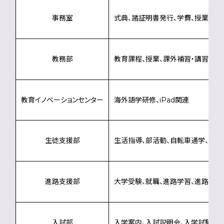
事務室
式典、諸証明書発行、学費、授業料
教務部
教育課程、授業、課外補習・講習、定
教育イノベーションセンター
海外語学研修、iPad関連
生徒支援部
生活指導、部活動、自転車通学、奨学
進路支援部
大学受験、就職、進路学習、進路指導
入試部
入学案内、入試説明会、入学試験、