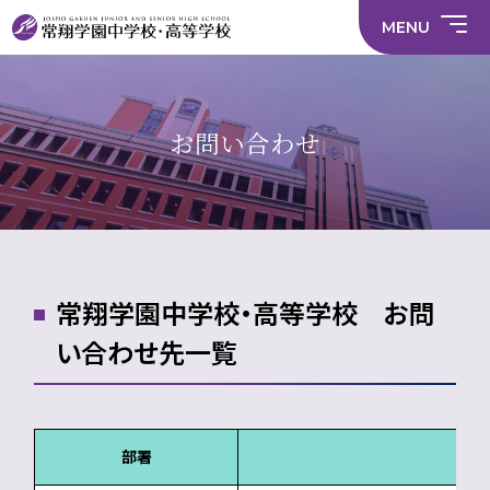
情
ラ
内容
員
育
校
ス
部
部
サ
報
イ
採
実
MENU
活
活
年間
イ
部
バ
用
習
中学校
動
動
行事
ト
活
シ
情
に
に
マ
動
ー
報
係
係
ッ
の
ポ
い
施設
る
る
プ
在
リ
じ
活
活
り
シ
め
部活
動
動
方
ー
防
中学校
お問い合わせ
動
方
方
に
止
針
針
関
基
財
学
在
メディア掲載
（中
（高
す
本
務
校
籍
学）
校）
る
方
情
評
生
活
針
報
価
Instagram
徒
動
数・
方
通
針
学
地
域
常翔学園中学校・高等学校 お問
い合わせ先一覧
部署