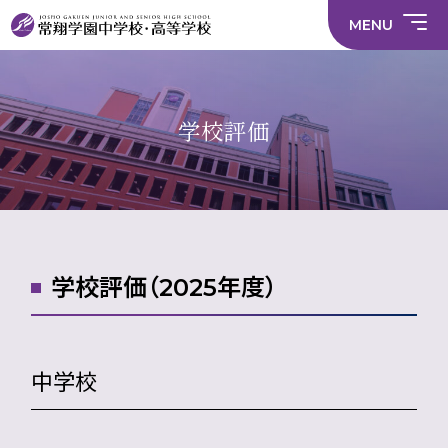
情
ラ
内容
員
育
校
ス
部
部
サ
報
イ
採
実
MENU
活
活
年間
イ
部
バ
用
習
中学校
動
動
行事
ト
活
シ
情
に
に
マ
動
ー
報
係
係
ッ
の
ポ
い
施設
る
る
プ
在
リ
じ
活
活
り
シ
め
部活
動
動
方
ー
防
中学校
学校評価
動
方
方
に
止
針
針
関
基
財
学
在
メディア掲載
（中
（高
す
本
務
校
籍
学）
校）
る
方
情
評
生
活
針
報
価
Instagram
徒
動
数・
方
通
針
学
地
域
学校評価（2025年度）
中学校