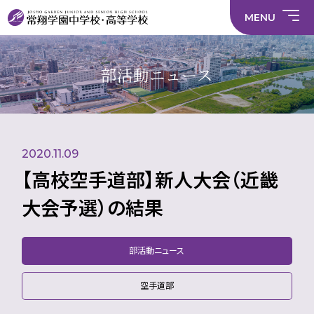
情
ラ
内容
員
育
校
ス
部
部
サ
報
イ
採
実
MENU
活
活
年間
イ
部
バ
用
習
中学校
動
動
行事
ト
活
シ
情
に
に
マ
動
ー
報
係
係
ッ
の
ポ
い
施設
る
る
プ
在
リ
じ
部活動ニュース
活
活
り
シ
め
部活
動
動
方
ー
防
就
中学校
動
方
方
に
止
活
針
針
関
基
ハ
財
学
在
メディア掲載
（中
（高
す
本
ラ
務
校
籍
学）
校）
る
方
ス
情
評
生
活
針
メ
報
価
Instagram
徒
動
ン
数・
2020.11.09
方
ト
通
針
防
学
止・
【高校空手道部】新人大会（近畿
地
相
域
談
大会予選）の結果
窓
口
部活動ニュース
空手道部