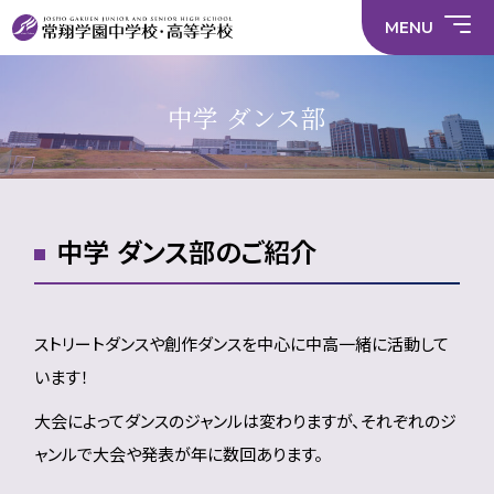
情
ラ
内容
員
育
校
ス
部
部
サ
報
イ
採
実
MENU
活
活
年間
イ
部
バ
用
習
中学校
動
動
行事
ト
活
シ
情
に
に
マ
動
ー
報
係
係
ッ
の
ポ
い
施設
る
る
プ
在
リ
じ
中学 ダンス部
活
活
り
シ
め
部活
動
動
方
ー
防
就
中学校
動
方
方
に
止
活
針
針
関
基
ハ
財
学
在
メディア掲載
（中
（高
す
本
ラ
務
校
籍
学）
校）
る
方
ス
情
評
生
活
針
メ
報
価
Instagram
徒
動
ン
数・
方
ト
中学 ダンス部のご紹介
通
針
防
学
止・
地
相
域
談
窓
口
ストリートダンスや創作ダンスを中心に中高一緒に活動して
います！
大会によってダンスのジャンルは変わりますが、それぞれのジ
ャンルで大会や発表が年に数回あります。