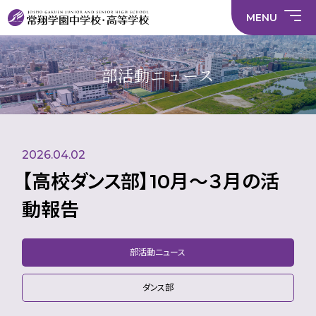
情
ラ
内容
員
育
校
ス
部
部
サ
報
イ
採
実
MENU
活
活
年間
イ
部
バ
用
習
中学校
動
動
行事
ト
活
シ
情
に
に
マ
動
ー
報
係
係
ッ
の
ポ
い
施設
る
る
プ
在
リ
じ
部活動ニュース
活
活
り
シ
め
部活
動
動
方
ー
防
就
中学校
動
方
方
に
止
活
針
針
関
基
ハ
財
学
在
メディア掲載
（中
（高
す
本
ラ
務
校
籍
学）
校）
る
方
ス
情
評
生
活
針
メ
報
価
Instagram
徒
動
ン
数・
2026.04.02
方
ト
通
針
防
学
止・
【高校ダンス部】10月～３月の活
地
相
域
談
動報告
窓
口
部活動ニュース
ダンス部