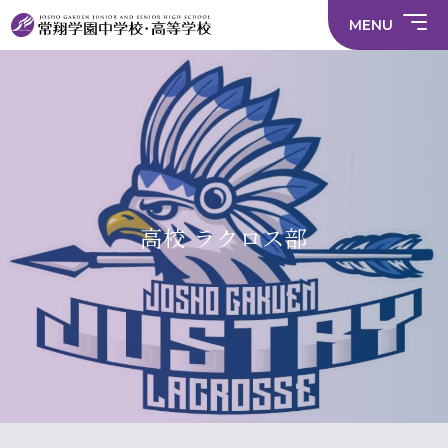
情
ラ
内容
員
育
校
ス
部
部
サ
報
イ
採
実
MENU
活
活
年間
イ
部
バ
用
習
中学校
動
動
行事
ト
活
シ
情
に
に
マ
動
ー
報
係
係
ッ
の
ポ
い
施設
る
る
プ
在
リ
じ
活
活
り
シ
め
部活
動
動
方
ー
防
就
中学校
動
方
方
に
止
活
針
針
関
基
ハ
財
学
在
メディア掲載
（中
（高
す
本
ラ
務
校
籍
学）
校）
る
方
ス
情
評
生
活
針
メ
報
価
Instagram
徒
動
ン
数・
方
ト
通
高校 ラクロス部
針
防
学
止・
地
相
域
談
窓
口