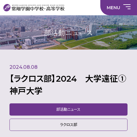
情
ラ
内容
員
育
校
ス
部
部
サ
報
イ
採
実
MENU
活
活
年間
イ
部
バ
用
習
中学校
動
動
行事
ト
活
シ
情
に
に
マ
動
ー
報
係
係
ッ
の
ポ
い
施設
る
る
プ
在
リ
じ
部活動ニュース
活
活
り
シ
め
部活
動
動
方
ー
防
中学校
動
方
方
に
止
針
針
関
基
財
学
在
メディア掲載
（中
（高
す
本
務
校
籍
学）
校）
る
方
情
評
生
活
針
報
価
Instagram
徒
動
数・
2024.08.08
方
通
針
学
【ラクロス部】2024 大学遠征①
地
域
神戸大学
部活動ニュース
ラクロス部