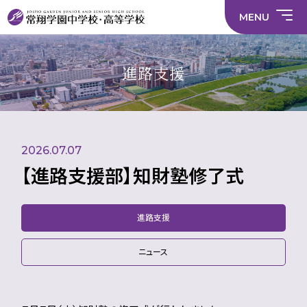
情
ラ
内容
員
育
校
ス
部
部
サ
報
イ
採
実
MENU
活
活
年間
イ
部
バ
用
習
中学校
動
動
行事
ト
活
シ
情
に
に
マ
動
ー
報
係
係
ッ
の
ポ
い
施設
る
る
プ
在
リ
じ
進路支援
活
活
り
シ
め
部活
動
動
方
ー
防
就
中学校
動
方
方
に
止
活
針
針
関
基
ハ
財
学
在
メディア掲載
（中
（高
す
本
ラ
務
校
籍
学）
校）
る
方
ス
情
評
生
活
針
メ
報
価
Instagram
徒
動
ン
数・
2026.07.07
方
ト
通
針
防
学
止・
【進路支援部】知財塾修了式
地
相
域
談
窓
口
進路支援
ニュース