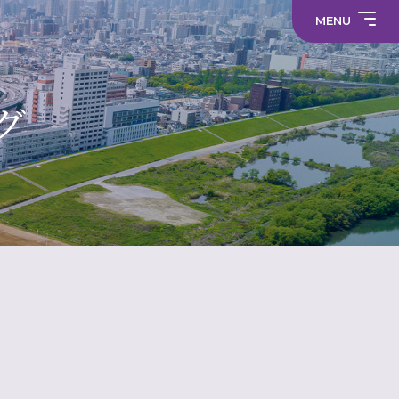
職
員
員
採
MENU
採
プ
用
中学校
用
ラ
情
情
サ
イ
報
報
部
イ
バ
活
ト
シ
部
動
マ
ー
活
制服
の
ッ
ポ
動
在
プ
リ
に
グ
り
シ
係
方
ー
る
に
活
関
メディア
動
す
方
る
針
財
学
活
就
（高
務
校
動
活
校）
情
評
方
ハ
常翔メタ
報
価
針
ラ
ス
メ
ン
ト
防
止・
相
談
窓
口