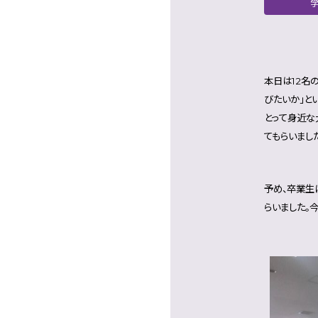
本日は12名
びたいか」と
とって身近な
てもらいまし
予め、卒業生
らいました。