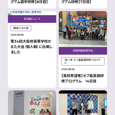
グアム語学研修【8日目】
グアム研修【7日目】
部活動ニュース
競技かるた部
2026.08.08
第34回大阪府高等学校か
るた大会（個人戦）に出場し
常翔学園高等学校
ました
1年 2年 セブ島英語研修プログラ
ム
2026.08.08
【高校希望者】セブ島英語研
修プログラム 14日目