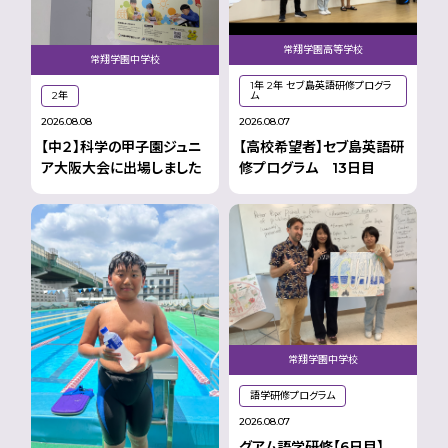
常翔学園高等学校
常翔学園中学校
1年 2年 セブ島英語研修プログラ
ム
2年
2026.08.07
2026.08.08
【高校希望者】セブ島英語研
【中２】科学の甲子園ジュニ
修プログラム 13日目
ア大阪大会に出場しました
常翔学園中学校
語学研修プログラム
2026.08.07
グアム語学研修【6日目】