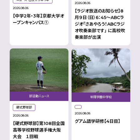
2026.08.06
2026.08.06
【ラジオ放送のお知らせ】8
【中学2年・3年】京都大学オ
月９日（日）6：45～ABCラ
ープンキャンパス①
ジオ「さあやろう！ABCラジ
オ吹奏楽部です」 に高校吹
奏楽部が出演
部活動ニュース
常翔学園中学校
硬式野球部
2026.08.06
2026.08.06
グアム語学研修【4日目】
【硬式野球部】第108回全国
高等学校野球選手権大阪
大会 １回戦