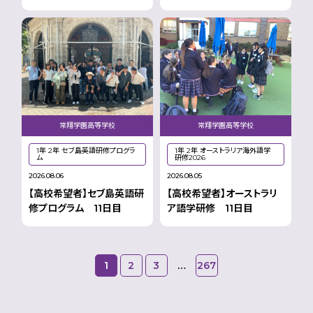
常翔学園高等学校
常翔学園高等学校
1年 2年 セブ島英語研修プログラ
1年 2年 オーストラリア海外語学
ム
研修2026
2026.08.06
2026.08.05
【高校希望者】セブ島英語研
【高校希望者】オーストラリ
修プログラム 11日目
ア語学研修 11日目
1
2
3
…
267