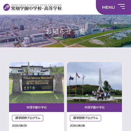
情
ラ
内容
員
育
校
ス
部
部
サ
報
イ
採
実
MENU
活
活
年間
イ
部
バ
用
習
中学校
動
動
行事
ト
活
シ
情
に
に
マ
動
ー
報
係
係
ッ
の
ポ
い
施設
る
る
プ
在
リ
じ
お知らせ一覧
活
活
り
シ
め
部活
動
動
方
ー
防
就
中学校
動
方
方
に
止
活
針
針
関
基
ハ
財
学
在
メディア掲載
（中
（高
す
本
ラ
務
校
籍
学）
校）
る
方
ス
情
評
生
活
針
メ
報
価
Instagram
徒
動
ン
数・
方
ト
通
針
防
学
止・
地
相
域
談
窓
口
常翔学園中学校
常翔学園中学校
語学研修プログラム
語学研修プログラム
2026.08.09
2026.08.08