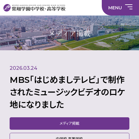
情
ラ
内容
員
育
校
ス
部
部
サ
報
イ
採
実
MENU
活
活
年間
イ
部
バ
用
習
中学校
動
動
行事
ト
活
シ
情
に
に
マ
動
ー
報
係
係
ッ
の
ポ
い
施設
る
る
プ
在
リ
じ
メディア掲載
活
活
り
シ
め
部活
動
動
方
ー
防
中学校
動
方
方
に
止
針
針
関
基
財
学
在
メディア掲載
（中
（高
す
本
務
校
籍
学）
校）
る
方
情
評
生
活
針
報
価
Instagram
徒
動
数・
2026.03.24
方
通
針
学
MBS「はじめましテレビ」で制作
地
域
されたミュージックビデオのロケ
地になりました
メディア掲載
中学校 高等学校