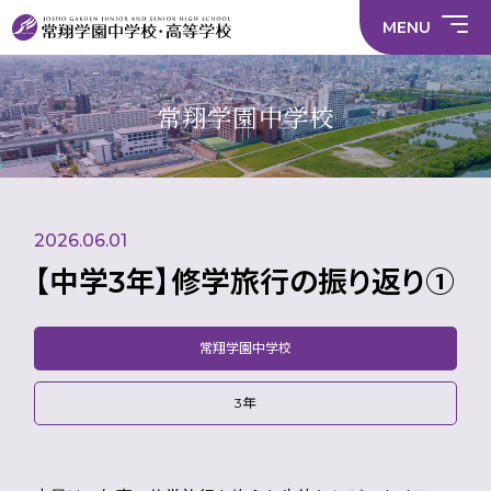
情
ラ
内容
員
育
校
ス
部
部
サ
報
イ
採
実
MENU
活
活
年間
イ
部
バ
用
習
中学校
動
動
行事
ト
活
シ
情
に
に
マ
動
ー
報
係
係
ッ
の
ポ
い
施設
る
る
プ
在
リ
じ
常翔学園中学校
活
活
り
シ
め
部活
動
動
方
ー
防
中学校
動
方
方
に
止
針
針
関
基
財
学
在
メディア掲載
（中
（高
す
本
務
校
籍
学）
校）
る
方
情
評
生
活
針
報
価
Instagram
徒
動
数・
2026.06.01
方
通
針
学
【中学3年】修学旅行の振り返り①
地
域
常翔学園中学校
3年