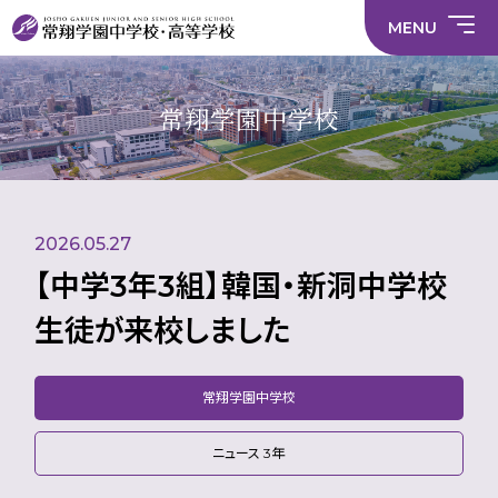
情
ラ
内容
員
育
校
ス
部
部
サ
報
イ
採
実
MENU
活
活
年間
イ
部
バ
用
習
中学校
動
動
行事
ト
活
シ
情
に
に
マ
動
ー
報
係
係
ッ
の
ポ
い
施設
る
る
プ
在
リ
じ
常翔学園中学校
活
活
り
シ
め
部活
動
動
方
ー
防
就
中学校
動
方
方
に
止
活
針
針
関
基
ハ
財
学
在
メディア掲載
（中
（高
す
本
ラ
務
校
籍
学）
校）
る
方
ス
情
評
生
活
針
メ
報
価
Instagram
徒
動
ン
数・
2026.05.27
方
ト
通
針
防
学
止・
【中学3年3組】韓国・新洞中学校
地
相
域
談
生徒が来校しました
窓
口
常翔学園中学校
ニュース 3年