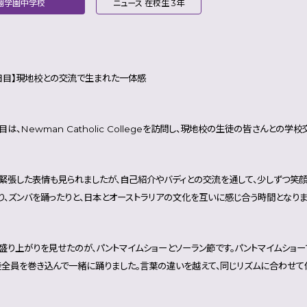
翔学園中学校
ニュース 在校生 3年
日目】現地校との交流で生まれた一体感
は、Newman Catholic Collegeを訪問し、現地校の生徒の皆さんとの学
緊張した表情も見られましたが、自己紹介やバディとの交流を通して、少しずつ笑顔
り、ズンバを踊ったりと、日本とオーストラリアの文化を互いに感じ合う時間となりま
盛り上がりを見せたのが、パントマイムショーとソーラン節です。パントマイムショ
全員を巻き込んで一緒に踊りました。言葉の違いを越えて、同じリズムに合わせて