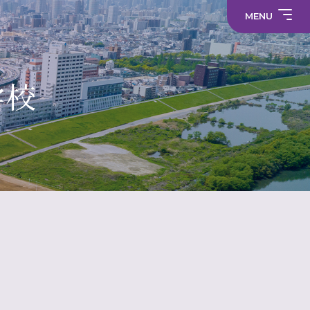
求
わ
事
教
せ
務
職
MENU
職
員
員
採
採
プ
用
中学校
用
ラ
情
情
サ
イ
報
報
部
イ
バ
活
ト
シ
部
動
マ
ー
活
学校
制服
の
ッ
ポ
動
在
プ
リ
に
り
シ
係
方
ー
る
に
活
関
メディア
動
す
方
る
針
財
学
活
（高
務
校
動
校）
情
評
方
常翔メタ
報
価
針