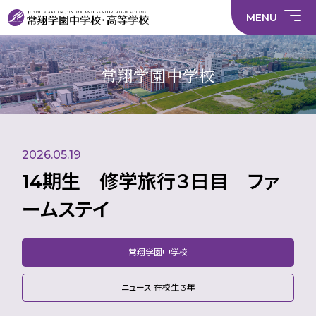
情
ラ
内容
員
育
校
ス
部
部
サ
報
イ
採
実
MENU
活
活
年間
イ
部
バ
用
習
中学校
動
動
行事
ト
活
シ
情
に
に
マ
動
ー
報
係
係
ッ
の
ポ
い
施設
る
る
プ
在
リ
じ
常翔学園中学校
活
活
り
シ
め
部活
動
動
方
ー
防
就
中学校
動
方
方
に
止
活
針
針
関
基
ハ
財
学
在
メディア掲載
（中
（高
す
本
ラ
務
校
籍
学）
校）
る
方
ス
情
評
生
活
針
メ
報
価
Instagram
徒
動
ン
数・
2026.05.19
方
ト
通
針
防
学
止・
14期生 修学旅行３日目 ファ
地
相
域
談
ームステイ
窓
口
常翔学園中学校
ニュース 在校生 3年