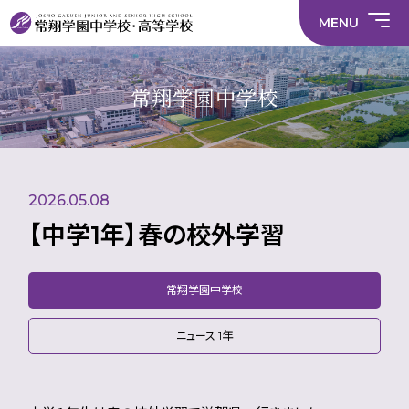
情
ラ
内容
員
育
校
ス
部
部
サ
報
イ
採
実
MENU
活
活
年間
イ
部
バ
用
習
中学校
動
動
行事
ト
活
シ
情
に
に
マ
動
ー
報
係
係
ッ
の
ポ
い
施設
る
る
プ
在
リ
じ
常翔学園中学校
活
活
り
シ
め
部活
動
動
方
ー
防
就
中学校
動
方
方
に
止
活
針
針
関
基
ハ
財
学
在
メディア掲載
（中
（高
す
本
ラ
務
校
籍
学）
校）
る
方
ス
情
評
生
活
針
メ
報
価
Instagram
徒
動
ン
数・
2026.05.08
方
ト
通
針
防
学
止・
【中学1年】春の校外学習
地
相
域
談
窓
口
常翔学園中学校
ニュース 1年