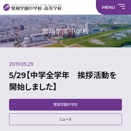
情
ラ
内容
員
育
校
ス
部
部
サ
報
イ
採
実
MENU
活
活
年間
イ
部
バ
用
習
中学校
動
動
行事
ト
活
シ
情
に
に
マ
動
ー
報
係
係
ッ
の
ポ
い
施設
る
る
プ
在
リ
じ
常翔学園中学校
活
活
り
シ
め
部活
動
動
方
ー
防
就
中学校
動
方
方
に
止
活
針
針
関
基
ハ
財
学
在
メディア掲載
（中
（高
す
本
ラ
務
校
籍
学）
校）
る
方
ス
情
評
生
活
針
メ
報
価
Instagram
徒
動
ン
数・
2019.05.29
方
ト
通
針
防
学
止・
5/29【中学全学年 挨拶活動を
地
相
域
談
開始しました】
窓
口
常翔学園中学校
ニュース