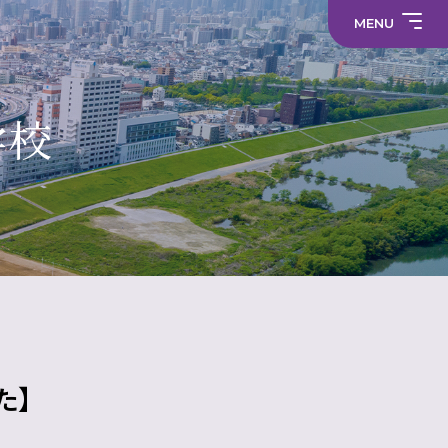
求
わ
事
教
せ
務
職
MENU
職
員
員
採
採
プ
用
中学校
用
ラ
情
情
サ
イ
報
報
部
イ
バ
活
ト
シ
部
動
マ
ー
活
学校
制服
の
ッ
ポ
動
在
プ
リ
に
り
シ
係
方
ー
る
に
活
関
メディア
動
す
方
る
針
財
学
活
（高
務
校
動
校）
情
評
方
常翔メタ
報
価
針
た】