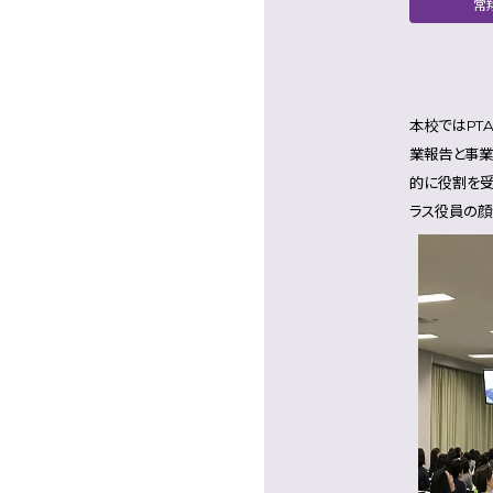
常
本校ではPT
業報告と事業
的に役割を受
ラス役員の顔