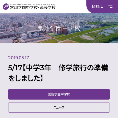
情
ラ
内容
員
育
校
ス
部
部
サ
報
イ
採
実
MENU
活
活
年間
イ
部
バ
用
習
中学校
動
動
行事
ト
活
シ
情
に
に
マ
動
ー
報
係
係
ッ
の
ポ
い
施設
る
る
プ
在
リ
じ
常翔学園中学校
活
活
り
シ
め
部活
動
動
方
ー
防
中学校
動
方
方
に
止
針
針
関
基
財
学
在
メディア掲載
（中
（高
す
本
務
校
籍
学）
校）
る
方
情
評
生
活
針
報
価
Instagram
徒
動
数・
2019.05.17
方
通
針
学
5/17【中学3年 修学旅行の準備
地
域
をしました】
常翔学園中学校
ニュース