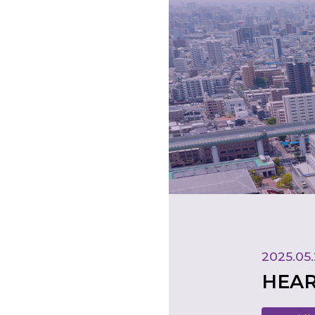
2025.05
HEAR