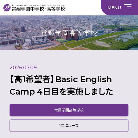
情
ラ
内容
員
育
校
ス
部
部
サ
報
イ
採
実
MENU
活
活
年間
イ
部
バ
用
習
中学校
動
動
行事
ト
活
シ
情
に
に
マ
動
ー
報
係
係
ッ
の
ポ
い
施設
る
る
プ
在
リ
じ
常翔学園高等学校
活
活
り
シ
め
部活
動
動
方
ー
防
就
中学校
動
方
方
に
止
活
針
針
関
基
ハ
財
学
在
メディア掲載
（中
（高
す
本
ラ
務
校
籍
学）
校）
る
方
ス
情
評
生
活
針
メ
報
価
Instagram
徒
動
ン
数・
2026.07.09
方
ト
通
針
防
学
止・
【高1希望者】Basic English
地
相
域
談
Camp 4日目を実施しました
窓
口
常翔学園高等学校
1年 ニュース