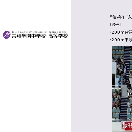
８位以内に入
【男子】
・２００ｍ背
・２００ｍ平