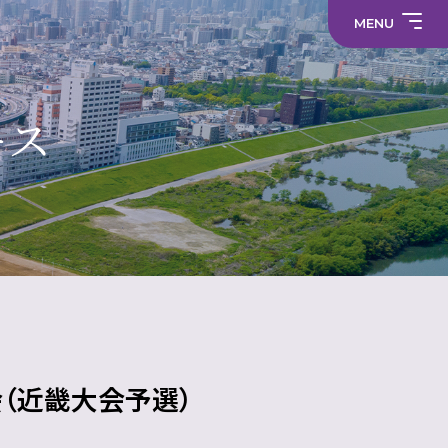
職
員
員
採
MENU
採
プ
用
中学校
用
ラ
情
情
サ
イ
報
報
部
イ
バ
活
ト
シ
部
動
マ
ー
活
制服
の
ッ
ポ
動
在
プ
リ
に
ース
り
シ
係
方
ー
る
に
活
関
メディア
動
す
方
る
針
財
学
活
就
（高
務
校
動
活
校）
情
評
方
ハ
常翔メタ
報
価
針
ラ
ス
メ
ン
ト
防
止・
相
談
窓
口
会（近畿大会予選）