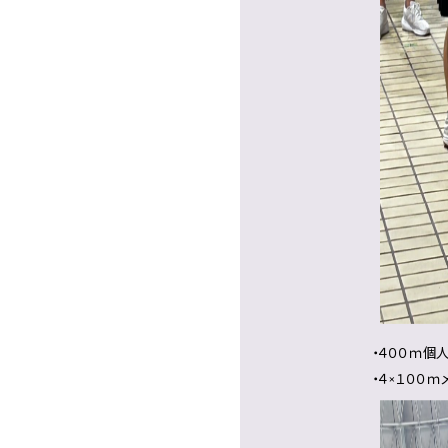
・４００ｍ個
・４×１００