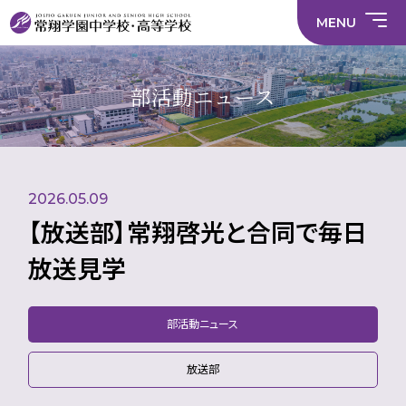
情
ラ
内容
員
育
校
ス
部
部
サ
報
イ
採
実
MENU
活
活
年間
イ
部
バ
用
習
中学校
動
動
行事
ト
活
シ
情
に
に
マ
動
ー
報
係
係
ッ
の
ポ
い
施設
る
る
プ
在
リ
じ
部活動ニュース
活
活
り
シ
め
部活
動
動
方
ー
防
就
中学校
動
方
方
に
止
活
針
針
関
基
ハ
財
学
在
メディア掲載
（中
（高
す
本
ラ
務
校
籍
学）
校）
る
方
ス
情
評
生
活
針
メ
報
価
Instagram
徒
動
ン
数・
2026.05.09
方
ト
通
針
防
学
止・
【放送部】常翔啓光と合同で毎日
地
相
域
談
放送見学
窓
口
部活動ニュース
放送部