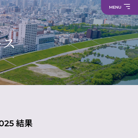
職
員
員
採
MENU
採
プ
用
中学校
用
ラ
情
情
サ
イ
報
報
部
イ
バ
活
ト
シ
部
動
マ
ー
活
制服
の
ッ
ポ
動
在
プ
リ
に
ース
り
シ
係
方
ー
る
に
活
関
メディア
動
す
方
る
針
財
学
活
就
（高
務
校
動
活
校）
情
評
方
ハ
常翔メタ
報
価
針
ラ
ス
メ
ン
ト
防
止・
相
談
窓
口
25 結果