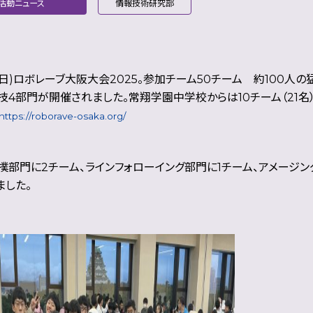
活動ニュース
情報技術研究部
日(日)ロボレーブ大阪大会2025。参加チーム50チーム 約100
技4部門が開催されました。常翔学園中学校からは
10チーム（21
https://roborave-osaka.org/
撲部門に2チーム、ラインフォローイング部門に1チーム、アメージ
ました。