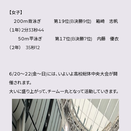
【女子】
２００ｍ背泳ぎ 第１９位(B決勝9位) 箱崎 志帆
（１年）2分33秒44
５０ｍ平泳ぎ 第１７位(B決勝7位) 内藤 優衣
（２年） 35秒12
６/２０～２２(金～日)には、いよいよ高校総体中央大会が開
催されます。
大いに盛り上がって、チーム一丸となって活動していきます。