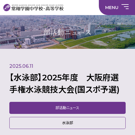
情
ラ
内容
員
育
校
ス
部
部
サ
報
イ
採
実
MENU
活
活
年間
イ
部
バ
用
習
中学校
動
動
行事
ト
活
シ
情
に
に
マ
動
ー
報
係
係
ッ
の
ポ
い
施設
る
る
プ
在
リ
じ
部活動ニュース
活
活
り
シ
め
部活
動
動
方
ー
防
就
中学校
動
方
方
に
止
活
針
針
関
基
ハ
財
学
在
メディア掲載
（中
（高
す
本
ラ
務
校
籍
学）
校）
る
方
ス
情
評
生
活
針
メ
報
価
Instagram
徒
動
ン
数・
2025.06.11
方
ト
通
針
防
学
止・
【水泳部】2025年度 大阪府選
地
相
域
談
手権水泳競技大会(国スポ予選)
窓
口
部活動ニュース
水泳部