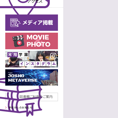
アクセス
教育内容
高等学校
進路
年間行事
中学校
年間行事
高等学校
施設
制服
部活動
中学校
部活動
高等学校
図書館ご利用のご案内
学校からのお知らせ