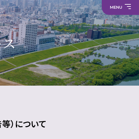
求
わ
事
教
せ
務
職
MENU
職
員
員
採
採
プ
用
中学校
用
ラ
情
情
サ
イ
報
報
部
イ
バ
活
ト
シ
部
動
マ
ー
活
ース
制服
の
ッ
ポ
動
在
プ
リ
に
り
シ
係
方
ー
る
に
活
関
メディア
動
す
方
る
針
財
学
活
（高
務
校
動
校）
情
評
方
常翔メタ
報
価
針
告等）について