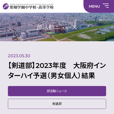
情
ラ
内容
員
育
校
ス
部
部
サ
報
イ
採
実
MENU
活
活
年間
イ
部
バ
用
習
中学校
動
動
行事
ト
活
シ
情
に
に
マ
動
ー
報
係
係
ッ
の
ポ
い
施設
る
る
プ
在
リ
じ
部活動ニュース
活
活
り
シ
め
部活
動
動
方
ー
防
就
中学校
動
方
方
に
止
活
針
針
関
基
ハ
財
学
在
メディア掲載
（中
（高
す
本
ラ
務
校
籍
学）
校）
る
方
ス
情
評
生
活
針
メ
報
価
Instagram
徒
動
ン
数・
2023.05.30
方
ト
通
針
防
学
止・
【剣道部】2023年度 大阪府イン
地
相
域
談
ターハイ予選（男女個人）結果
窓
口
部活動ニュース
剣道部