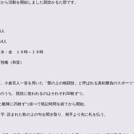
度から活動を開始しました競技かるた部です。
6人
14人
・水・金 １６時～１９時
常翔庵
（和室）
は、小倉百人一首を用いた「畳の上の格闘技」と呼ばれる真剣勝負のスポーツ
枚のうち、競技に使われるのはそれぞれ
50
枚ずつ。
と敵陣に
25
枚ずつ並べて暗記時間を経てから開始。
り字
:
読まれた歌の上の句を聞き取り、相手より先に札を払う。