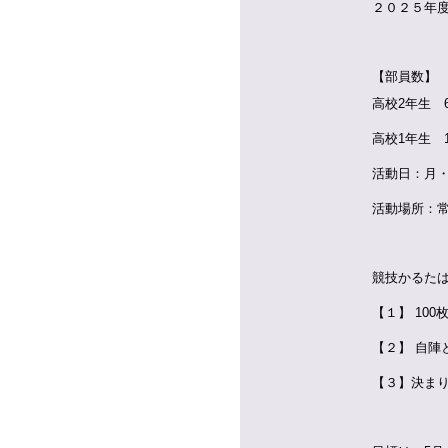
２０２５年
【部員数】
高校2年生 
高校1年生 
活動日：月
活動場所：
競技かるた
【１】 100
【２】
自陣
【３】決ま