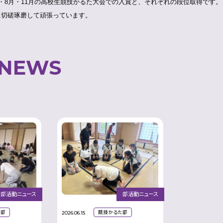
月・8月・11月の高校生競技かるた大会での入賞と、それぞれの段位取得です
に切磋琢磨して頑張っています。
 NEWS
部活動ニュース
部活動ニュース
た部
競技かるた部
2026.06.15