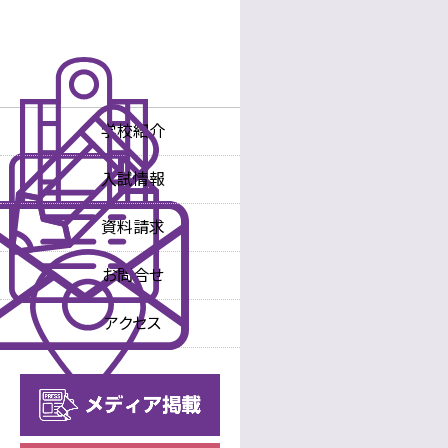
学校紹介
学校長あいさつ
入試情報
沿革
入試情報
中学校
資料請求
教育理念・方針
入試情報
高等学校
お問合せ
教育内容
中学校
アクセス
教育内容
高等学校
進路
年間行事
中学校