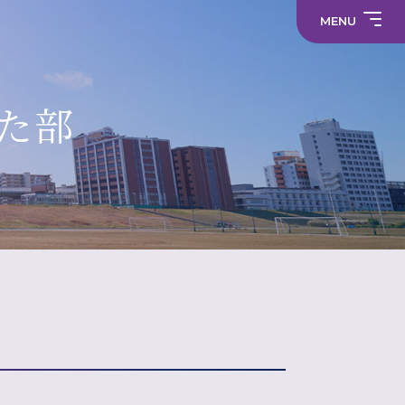
求
わ
事
教
せ
務
職
MENU
職
員
員
採
採
プ
用
中学校
用
ラ
情
情
サ
イ
報
報
部
イ
バ
活
ト
シ
部
動
マ
ー
活
た部
制服
の
ッ
ポ
動
在
プ
リ
に
り
シ
係
方
ー
る
に
活
関
メディア
動
す
方
る
針
財
学
活
（高
務
校
動
校）
情
評
方
常翔メタ
報
価
針