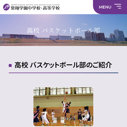
情
ラ
内容
員
育
校
ス
部
部
サ
報
イ
採
実
MENU
活
活
年間
イ
部
バ
用
習
中学校
動
動
行事
ト
活
シ
情
に
に
マ
動
ー
報
係
係
ッ
の
ポ
い
施設
る
る
プ
在
リ
じ
高校 バスケットボール部
活
活
り
シ
め
部活
動
動
方
ー
防
就
中学校
動
方
方
に
止
活
針
針
関
基
ハ
財
学
在
メディア掲載
（中
（高
す
本
ラ
務
校
籍
学）
校）
る
方
ス
情
評
生
活
針
メ
報
価
Instagram
徒
動
ン
数・
方
ト
高校 バスケットボール部のご紹介
通
針
防
学
止・
地
相
域
談
窓
口