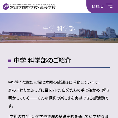
情
ラ
内容
員
育
校
ス
部
部
サ
報
イ
採
実
MENU
活
活
年間
イ
部
バ
用
習
中学校
動
動
行事
ト
活
シ
情
に
に
マ
動
ー
報
係
係
ッ
の
ポ
い
施設
る
る
プ
在
リ
じ
中学 科学部
活
活
り
シ
め
部活
動
動
方
ー
防
就
中学校
動
方
方
に
止
活
針
針
関
基
ハ
財
学
在
メディア掲載
（中
（高
す
本
ラ
務
校
籍
学）
校）
る
方
ス
情
評
生
活
針
メ
報
価
Instagram
徒
動
ン
数・
方
ト
中学 科学部のご紹介
通
針
防
学
止・
地
相
域
談
窓
口
中学科学部は、火曜と木曜の放課後に活動しています。
身のまわりのふしぎに目を向け、自分たちの手で確かめ、解き
明かしていく──そんな探究の楽しさを実感できる部活動で
す。
1学期の前半は、化学や物理の基礎実験を通して科学的な考