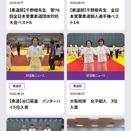
2026.06.17
2025.08.29
【柔道部】千野根先生 第76
【柔道部】千野根先生 全日
回全日本実業柔道団体対抗
本実業柔道個人選手権ベス
大会ベスト８
ト１６
部活動ニュース
部活動ニュース
柔道部
柔道部
2025.08.29
2025.08.07
【柔道】谷口英里 インターハ
大阪総体 女子個人 3位
イ５位入賞
入賞