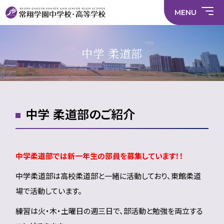
情
ラ
内容
員
育
校
ス
部
部
サ
報
イ
採
実
MENU
活
活
年間
イ
部
バ
用
習
中学校
動
動
行事
ト
活
シ
情
に
に
マ
動
ー
報
係
係
ッ
の
ポ
い
施設
る
る
プ
在
リ
じ
中学 柔道部
活
活
り
シ
め
部活
動
動
方
ー
防
就
中学校
動
方
方
に
止
活
針
針
関
基
ハ
財
学
在
メディア掲載
（中
（高
す
本
ラ
務
校
籍
学）
校）
る
方
ス
情
評
生
活
針
メ
報
価
Instagram
徒
動
ン
数・
方
ト
中学 柔道部のご紹介
通
針
防
学
止・
地
相
域
談
窓
口
中学柔道部では新一年生の部員を募集しています！！
中学柔道部は高校柔道部と一緒に活動しており、東館柔道
場で活動しています。
練習は火・木・土曜日の週三日で、部活動と勉強を両立する