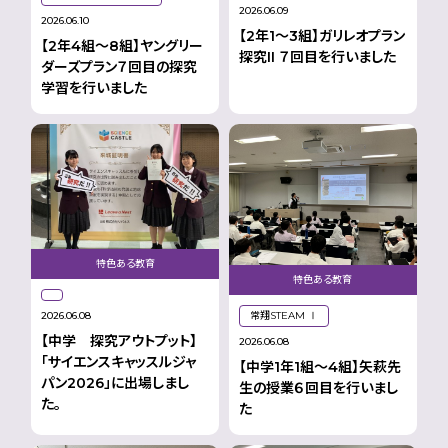
2026.06.09
2026.06.10
【2年1〜3組】ガリレオプラン
【2年4組〜8組】ヤングリー
探究II ７回目を行いました
ダーズプラン７回目の探究
学習を行いました
特色ある教育
特色ある教育
常翔STEAM Ⅰ
2026.06.08
【中学 探究アウトプット】
2026.06.08
「サイエンスキャッスルジャ
【中学1年1組〜4組】矢萩先
パン2026」に出場しまし
生の授業６回目を行いまし
た。
た