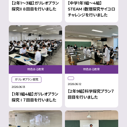
【2年1〜3組】ガリレオプラン
【中学1年1組〜4組】
探究II ８回目を行いました
STEAM I数理探究サイコロ
チャレンジを行いました
特色ある教育
特色ある教育
ガリレオプラン探究
2026.06.12
2026.06.13
【2年9組】科学探究プラン７
【1年1組4組】ガリレオプラン
回目を行いました
探究 I ７回目を行いました