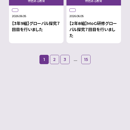
特色ある教育
特色ある教育
2026.06.05
2026.06.05
【3年9組】グローバル探究７
【2年8組】MoG研修グロー
回目を行いました
バル探究７回目を行いまし
た
1
2
3
…
15