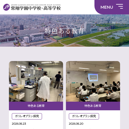
情
ラ
内容
員
育
校
ス
部
部
サ
報
イ
採
実
MENU
活
活
年間
イ
部
バ
用
習
中学校
動
動
行事
ト
活
シ
情
に
に
マ
動
ー
報
係
係
ッ
の
ポ
い
施設
る
る
プ
在
リ
じ
特色ある教育
活
活
り
シ
め
部活
動
動
方
ー
防
就
中学校
動
方
方
に
止
活
針
針
関
基
ハ
財
学
在
メディア掲載
（中
（高
す
本
ラ
務
校
籍
学）
校）
る
方
ス
情
評
生
活
針
メ
報
価
Instagram
徒
動
ン
数・
方
ト
通
針
防
学
止・
地
相
域
談
窓
口
特色ある教育
特色ある教育
ガリレオプラン探究
ガリレオプラン探究
2026.06.23
2026.06.20