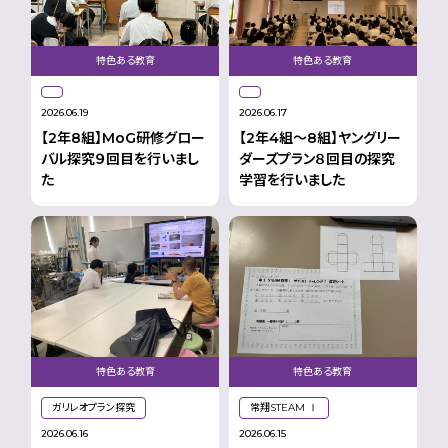
特色ある教育
特色ある教育
2026.06.19
2026.06.17
【2年8組】MoG研修グロー
【2年4組〜8組】ヤングリー
バル探究９回目を行いまし
ダーズプラン８回目の探究
た
学習を行いました
特色ある教育
特色ある教育
ガリレオプラン探究
常翔STEAM Ⅰ
2026.06.16
2026.06.15