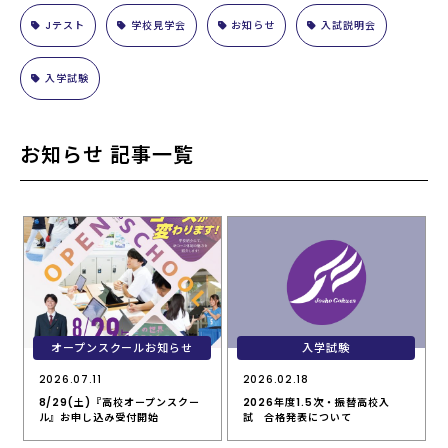
Jテスト
学校見学会
お知らせ
入試説明会
入学試験
お知らせ 記事一覧
オープンスクールお知らせ
入学試験
2026.07.11
2026.02.18
8/29(土)『高校オープンスクー
2026年度1.5次・振替高校入
ル』お申し込み受付開始
試 合格発表について