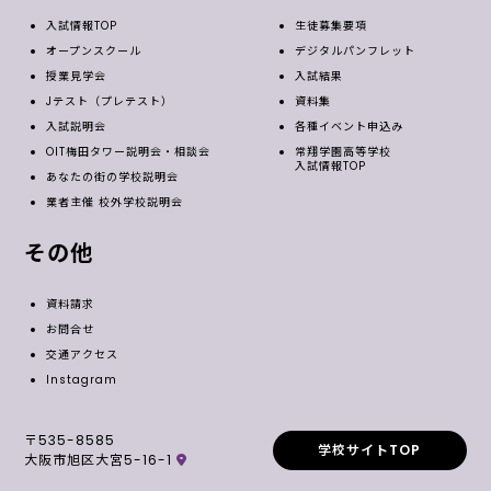
入試情報TOP
生徒募集要項
オープンスクール
デジタルパンフレット
授業見学会
入試結果
Jテスト（プレテスト）
資料集
入試説明会
各種イベント申込み
OIT梅田タワー説明会・相談会
常翔学園高等学校
入試情報TOP
あなたの街の学校説明会
業者主催 校外学校説明会
その他
資料請求
お問合せ
交通アクセス
Instagram
〒535-8585
学校サイトTOP
大阪市旭区大宮5-16-1