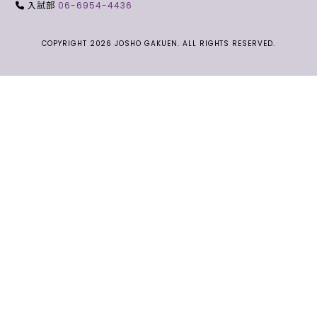
入試部
06-6954-4436
COPYRIGHT 2026 JOSHO GAKUEN. ALL RIGHTS RESERVED.