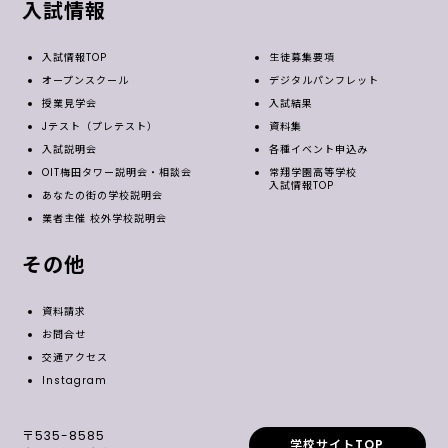
入試情報
入試情報TOP
生徒募集要項
オープンスクール
デジタルパンフレット
授業見学会
入試結果
Jテスト（プレテスト）
資料集
入試説明会
各種イベント申込み
OIT梅田タワー説明会・相談会
常翔学園高等学校
入試情報TOP
あなたの街の学校説明会
業者主催 校外学校説明会
その他
資料請求
お問合せ
交通アクセス
Instagram
〒535-8585
学校サイトTOP