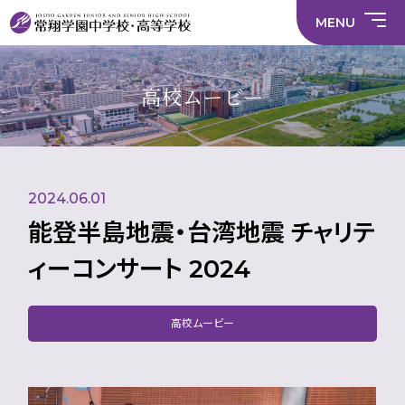
情
ラ
内容
員
育
校
ス
部
部
サ
報
イ
採
実
MENU
活
活
年間
イ
部
バ
用
習
中学校
動
動
行事
ト
活
シ
情
に
に
マ
動
ー
報
係
係
ッ
の
ポ
い
施設
る
る
プ
在
リ
じ
高校ムービー
活
活
り
シ
め
部活
動
動
方
ー
防
就
中学校
動
方
方
に
止
活
針
針
関
基
ハ
財
学
在
メディア掲載
（中
（高
す
本
ラ
務
校
籍
学）
校）
る
方
ス
情
評
生
活
針
メ
報
価
Instagram
徒
動
ン
数・
2024.06.01
方
ト
通
針
防
学
止・
能登半島地震・台湾地震 チャリテ
地
相
域
談
ィーコンサート 2024
窓
口
高校ムービー