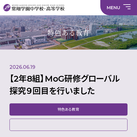
情
ラ
内容
員
育
校
ス
部
部
サ
報
イ
採
実
MENU
活
活
年間
イ
部
バ
用
習
中学校
動
動
行事
ト
活
シ
情
に
に
マ
動
ー
報
係
係
ッ
の
ポ
い
施設
る
る
プ
在
リ
じ
特色ある教育
活
活
り
シ
め
部活
動
動
方
ー
防
就
中学校
動
方
方
に
止
活
針
針
関
基
ハ
財
学
在
メディア掲載
（中
（高
す
本
ラ
務
校
籍
学）
校）
る
方
ス
情
評
生
活
針
メ
報
価
Instagram
徒
動
ン
数・
2026.06.19
方
ト
通
針
防
学
止・
【2年8組】MoG研修グローバル
地
相
域
談
探究９回目を行いました
窓
口
特色ある教育