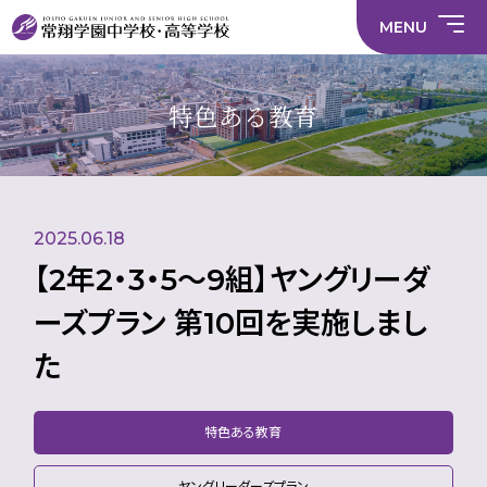
情
ラ
内容
員
育
校
ス
部
部
サ
報
イ
採
実
MENU
活
活
年間
イ
部
バ
用
習
中学校
動
動
行事
ト
活
シ
情
に
に
マ
動
ー
報
係
係
ッ
の
ポ
い
施設
る
る
プ
在
リ
じ
特色ある教育
活
活
り
シ
め
部活
動
動
方
ー
防
就
中学校
動
方
方
に
止
活
針
針
関
基
ハ
財
学
在
メディア掲載
（中
（高
す
本
ラ
務
校
籍
学）
校）
る
方
ス
情
評
生
活
針
メ
報
価
Instagram
徒
動
ン
数・
2025.06.18
方
ト
通
針
防
学
止・
【2年2・3・5〜9組】ヤングリーダ
地
相
域
談
ーズプラン 第10回を実施しまし
窓
口
た
特色ある教育
ヤングリーダーズプラン