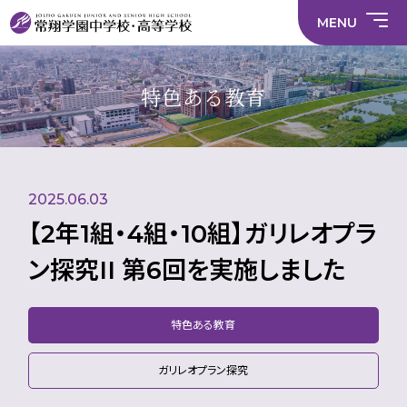
情
ラ
内容
員
育
校
ス
部
部
サ
報
イ
採
実
MENU
活
活
年間
イ
部
バ
用
習
中学校
動
動
行事
ト
活
シ
情
に
に
マ
動
ー
報
係
係
ッ
の
ポ
い
施設
る
る
プ
在
リ
じ
特色ある教育
活
活
り
シ
め
部活
動
動
方
ー
防
中学校
動
方
方
に
止
針
針
関
基
財
学
在
メディア掲載
（中
（高
す
本
務
校
籍
学）
校）
る
方
情
評
生
活
針
報
価
Instagram
徒
動
数・
2025.06.03
方
通
針
学
【2年1組・4組・10組】ガリレオプラ
地
域
ン探究II 第6回を実施しました
特色ある教育
ガリレオプラン探究