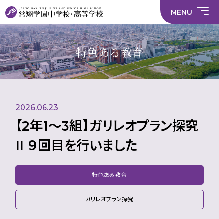
情
ラ
内容
員
育
校
ス
部
部
サ
報
イ
採
実
MENU
活
活
年間
イ
部
バ
用
習
中学校
動
動
行事
ト
活
シ
情
に
に
マ
動
ー
報
係
係
ッ
の
ポ
い
施設
る
る
プ
在
リ
じ
特色ある教育
活
活
り
シ
め
部活
動
動
方
ー
防
中学校
動
方
方
に
止
針
針
関
基
財
学
在
メディア掲載
（中
（高
す
本
務
校
籍
学）
校）
る
方
情
評
生
活
針
報
価
Instagram
徒
動
数・
2026.06.23
方
通
針
学
【2年1〜3組】ガリレオプラン探究
地
域
II ９回目を行いました
特色ある教育
ガリレオプラン探究