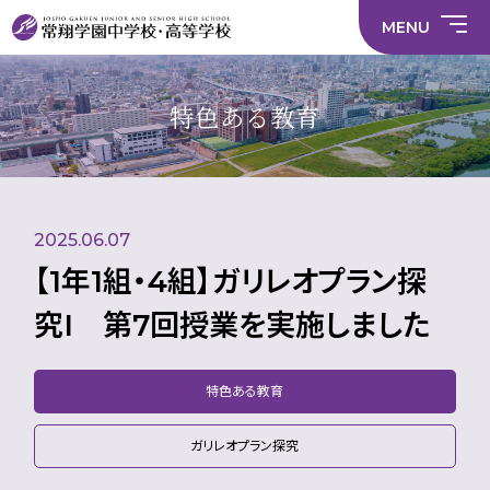
情
ラ
内容
員
育
校
ス
部
部
サ
報
イ
採
実
MENU
活
活
年間
イ
部
バ
用
習
中学校
動
動
行事
ト
活
シ
情
に
に
マ
動
ー
報
係
係
ッ
の
ポ
い
施設
る
る
プ
在
リ
じ
特色ある教育
活
活
り
シ
め
部活
動
動
方
ー
防
中学校
動
方
方
に
止
針
針
関
基
財
学
在
メディア掲載
（中
（高
す
本
務
校
籍
学）
校）
る
方
情
評
生
活
針
報
価
Instagram
徒
動
数・
2025.06.07
方
通
針
学
【1年1組・4組】ガリレオプラン探
地
域
究I 第7回授業を実施しました
特色ある教育
ガリレオプラン探究